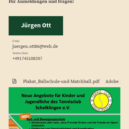
Für Anmeldungen und Fragen:
Jürgen Ott
E-Mail
juergen.ott86@web.de
Telefon Mobil
+491745108207
Plakat_Ballschule-und-Matchball.pdf
Adobe PDF-