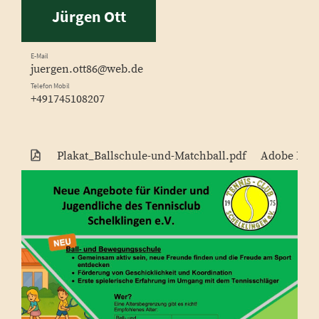
Jürgen Ott
E-Mail
juergen.ott86@web.de
Telefon Mobil
+491745108207
Plakat_Ballschule-und-Matchball.pdf
Adobe PDF-