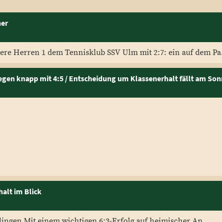
her
re Herren 1 dem Tennisklub SSV Ulm mit 2:7: ein auf dem Pa.
egen knapp mit 4:5 / Entscheidung um Klassenerhalt fällt am So
halt im Blick
klingen Mit einem wichtigen 6:3-Erfolg auf heimischer An...